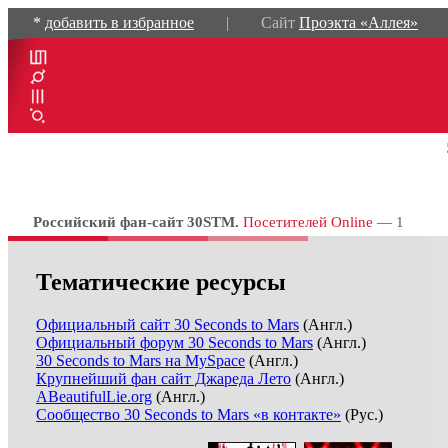
*
добавить в избранное
| Сайт
Проэкта «Аллея»
Российский фан-сайт 30STM.
Посетителей Online
— 1
Тематические ресурсы
Официальный сайт 30 Seconds to Mars
(Англ.)
Официальный форум 30 Seconds to Mars
(Англ.)
30 Seconds to Mars на MySpace
(Англ.)
Крупнейший фан сайт Джареда Лето
(Англ.)
ABeautifulLie.org
(Англ.)
Cообщество 30 Seconds to Mars «в контакте»
(Рус.)