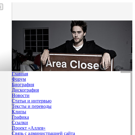
Главная
Форум
Биография
Дискография
Новости
Статьи и интервью
Тексты и переводы
Клипы
Графика
Ссылки
Проект «Аллея»
Связь с администрацией сайта