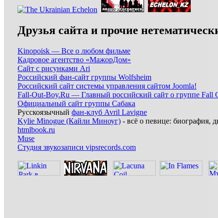
Друзья сайта и прочие нетематическ
Kinopoisk — Все о любом фильме
Кадровое агентство «МажорДом»
Сайт с рисунками Ari
Российский фан-сайт группы Wolfsheim
Российский сайт системы управления сайтом Joomla!
Fall-Out-Boy.Ru — Главный российский сайт о группе Fall 
Официальный сайт группы Сабака
Русскоязычный
фан-клуб Avril Lavigne
Kylie Minogue (Кайли Миноуг)
- всё о певице: биография, д
htmlbook.ru
Muse
Студия звукозаписи vipsrecords.com