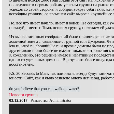
В далеком ноябре 2006 года создав этот сайт мы искренне
последующим первым робким успехам группы на рынке отеч
успехов со своей стороны и собирая вокруг себя таких же
всеобщим усилиям, со временем сайт вырос в крупнейшее 
Но, всё что имеет начало, имеет и конец. На сегодня, как у
пожалуй, вместе с Томо, оставим группу, пожелаем ей удач
Из вышеописанных соображений было принято решение отп
доменной зоне .ru, связанные с группой или Джаредом Лето. В 
leto.ru, jared.ru, abeautifullie.ru и прочие домены были не
другие люди и они более не имеют никакого отношения к н
К сожалению, это решение имело и негативные последствия
одном из уделенных доменов. В результате более полугода 
восстановлен.
P.S. 30 Seconds to Mars, так или иначе, всегда будут заним
юности. Сайт, как и было заявлено много лет назад, работае
do you believe that you can walk on water?
Новости группы
03.12.2017
Разместил Administrator