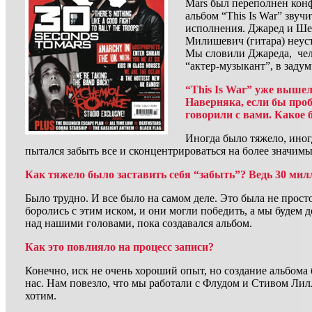
Mars был переполнен кон
альбом “This Is War” звучи
исполнения. Джаред и Шен
Милишевич (гитара) неуст
Мы словили Джареда, чел
“актер-музыкант”, в зад
“This Is War” уже выше
Наверняка, если бы про
говорили с вами. Какое 
Иногда было тяжело, иног
пытался забыть все и сконцентрироваться на более значимы
Как тяжело было заставить себя “забыть”? Ведь 30 мил
Было трудно. И все было на самом деле. Это была не прост
боролись с этим иском, и они могли победить, а мы будем
над нашими головами, пока создавался альбом.
Как это повлияло на процесс записи?
Конечно, иск не очень хороший опыт, но создание альбом
нас. Нам повезло, что мы работали с Флудом и Стивом Лил
хотим.