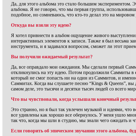
Да, для этого альбома это стало большим экспериментом. 
альбома. Я не говорю, что мы первая группа, использовавш
подобное, но сомневаюсь, что кто-то делал это на мировом
Откуда вы взяли эту идею?
Я хотел привнести в альбом ощущение живого выступления
интерактивных элементов к записи. Также я был весьма за
инструмента, и я задавался вопросом, сможет ли этот прие
Вы получили ожидаемый результат?
Да, все оправдало мои ожидания. Мы сделали первый Самм
откликнулись на эту идею. Потом продолжили Саммиты в е
который не смог попасть ни на один из Саммитов, и именн
Саммитах. Когда вы слушаете песню “Kings & Queens”, вы д
самом деле, это тысячи и десятки тысяч людей со всего мир
Что вы чувствовали, когда услышали конечный резуль
Это странно, но я был так увлечен музыкой и идеями, что в
все удивлены как хорошо все обернулось. У меня ушло мно
так что, когда мы шли в студию, мы знали чего ожидать и ч
Если говорить об эпическом звучании этого альбома, б