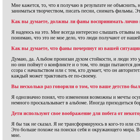
Мне кажется, то, что я получаю в результате не объяснить, 
заниматься творчеством, писать песни, снимать фильмы. Эт
Как вы думаете, должны ли фаны воспринимать лично
Я надеюсь на это. Мне всегда интересно слышать отзывы н
понимаю, что это не мое дело, что люди получают от нашей
Как вы думаете, что фаны почерпнут из вашей ситуаци
Думаю, да. Альбом пронизан духом стойкости, и люди это у
но они поймут о конфликте и о том, что люди пытаются до
ссора с начальством или с тем, кто думает, что он авторит
каждый может трактовать ее по-своему.
Вы несколько раз говорили о том, что ваше детство бы
Я однозначно понял, что изменения возможны и мечты осущ
немного проскальзывает в альбоме. Иногда приходиться боро
Дети используют свое воображение для побега от некото
Я бы так не сказал. Я не трансформируюсь в кого-то или с
Это больше похоже на поиски себя и окружающего мира. В
мне.