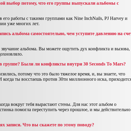
ой выбор потому, что его группы выпускали альбомы с
его работы с такими группами как Nine InchNails, PJ Harvey и
ии уже многих лет.
запись альбома самостоятельно, чем уступите давлению на сче
а звучание альбома. Вы можете ощутить дух конфликта и вызова,
дохновляло.
 в группе? Были ли конфликты внутри 30
Seconds To Mars?
ились, потому что это было тяжелое время, и, вы знаете, что
 И когда ты восстаешь против 30ти миллионного иска, приходитс
огда вокруг тебя вырастают стены. Для нас этот альбом о
стинка помогла переступить через прошлое, и мы действительно
х записи. Что вы скажете по этому поводу?