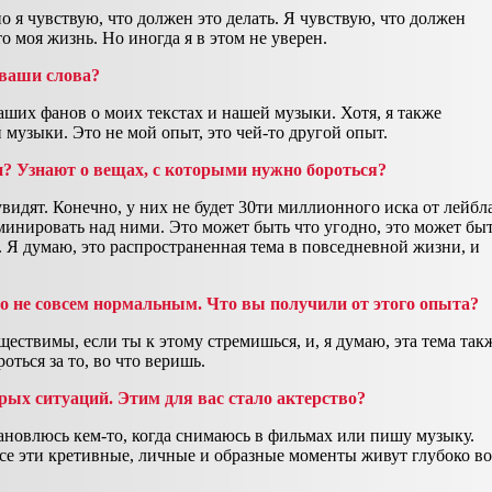
но я чувствую, что должен это делать. Я чувствую, что должен
о моя жизнь. Но иногда я в этом не уверен.
 ваши слова?
аших фанов о моих текстах и нашей музыки. Хотя, я также
 музыки. Это не мой опыт, это чей-то другой опыт.
и? Узнают о вещах, с которыми нужно бороться?
видят. Конечно, у них не будет 30ти миллионного иска от лейбла
минировать над ними. Это может быть что угодно, это может бы
ет. Я думаю, это распространенная тема в повседневной жизни, и
ло не совсем нормальным. Что вы получили от этого опыта?
ествимы, если ты к этому стремишься, и, я думаю, эта тема так
ться за то, во что веришь.
рых ситуаций. Этим для вас стало актерство?
тановлюсь кем-то, когда снимаюсь в фильмах или пишу музыку.
се эти кретивные, личные и образные моменты живут глубоко во