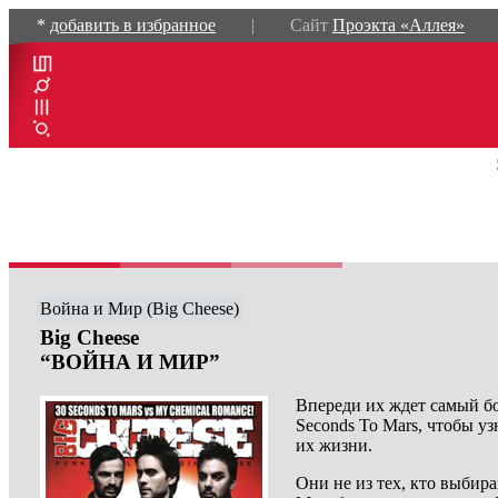
*
добавить в избранное
| Сайт
Проэкта «Аллея»
Война и Мир (Big Cheese)
Big Cheese
“ВОЙНА И МИР”
Впереди их ждет самый б
Seconds To Mars, чтобы уз
их жизни.
Они не из тех, кто выбира