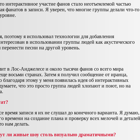
Это интерактивное участие фанов стало неотъемлемой частью
ая фанатов в записи. Я уверен, что многие группы делали что-то
 уровне.
, поэтому я использовал технологии для добавления
интересован в использовании группы людей как акустического
м перенести песни на другой уровень.
ит в Лос-Анджелесе и около тысячи фанов со всего мира
ще восьми странах. Затем я получил сообщение от иранца,
о благодаря этому у меня появилась идея об интерактивных
умаете, что это просто группа людей хлопают и поют, но на
а.
тат?
се время записи я их не слушал до конечного варианта. Я думаю,
го времени на создание плана и проверку всех мелочей и детале
то нам делать.
удут ли живые шоу столь визуально драматичными?