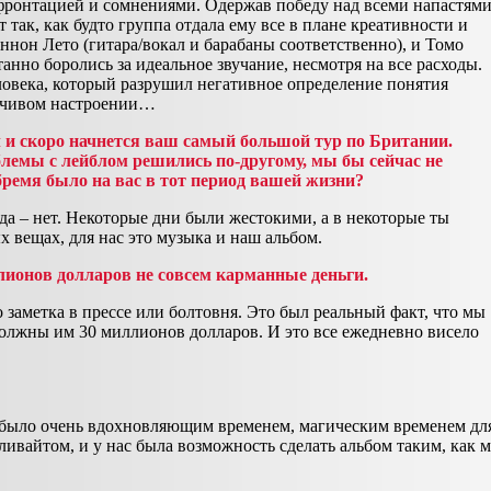
фронтацией и сомнениями. Одержав победу над всеми напастями
т так, как будто группа отдала ему все в плане креативности и
нон Лето (гитара/вокал и барабаны соответственно), и Томо
анно боролись за идеальное звучание, несмотря на все расходы.
овека, который разрушил негативное определение понятия
умчивом настроении…
л и скоро начнется ваш самый большой тур по Британии.
блемы с лейблом решились по-другому, мы бы сейчас не
бремя было на вас в тот период вашей жизни?
да – нет. Некоторые дни были жестокими, а в некоторые ты
х вещах, для нас это музыка и наш альбом.
лионов долларов не совсем карманные деньги.
о заметка в прессе или болтовня. Это был реальный факт, что мы
 должны им 30 миллионов долларов. И это все ежедневно висело
а было очень вдохновляющим временем, магическим временем дл
ливайтом, и у нас была возможность сделать альбом таким, как 