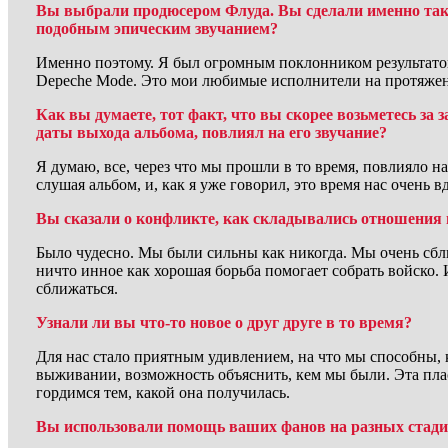
Вы выбрали продюсером Флуда. Вы сделали именно так
подобным эпическим звучанием?
Именно поэтому. Я был огромным поклонником результатов 
Depeche Mode. Это мои любимые исполнители на протяжен
Как вы думаете, тот факт, что вы скорее возьметесь за 
даты выхода альбома, повлиял на его звучание?
Я думаю, все, через что мы прошли в то время, повлияло н
слушая альбом, и, как я уже говорил, это время нас очень в
Вы сказали о конфликте, как складывались отношения
Было чудесно. Мы были сильны как никогда. Мы очень сблиз
ничто инное как хорошая борьба помогает собрать войско.
сближаться.
Узнали ли вы что-то новое о друг друге в то время?
Для нас стало приятным удивлением, на что мы способны, к
выживании, возможность объяснить, кем мы были. Эта пла
гордимся тем, какой она получилась.
Вы использовали помощь ваших фанов на разных стадия