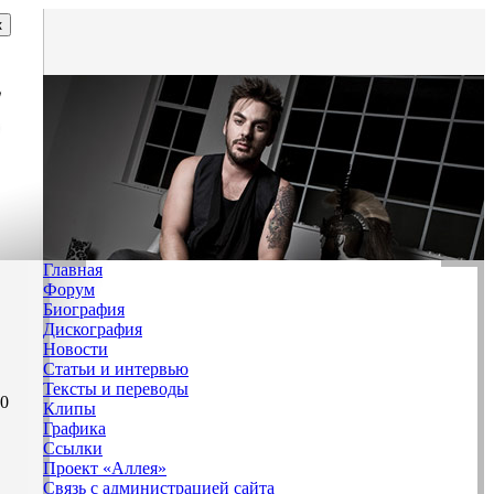
Главная
Форум
Биография
Дискография
Новости
Статьи и интервью
Тексты и переводы
30
Клипы
Графика
Ссылки
Проект «Аллея»
Связь с администрацией сайта