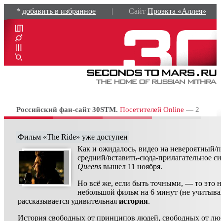
*
добавить в избранное
| Сайт
Проэкта «Аллея»
Российский фан-сайт 30STM.
Посетителей Online
— 2
Фильм «The Ride» уже доступен
Как и ожидалось, видео на невероятный/
средний/вставить-сюда-прилагательное с
Queens
вышел 11 ноября.
Но всё же, если быть точными, — то это 
небольшой фильм на 6 минут (не учитывая
рассказывается удивительная
история
.
История свободных от принципов людей, свободных от лю