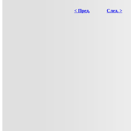
< Пред.
След. >