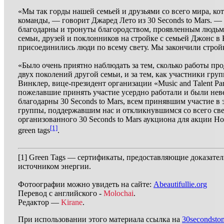
«Мы так горды нашей семьей и друзьями со всего мира, ко
команды, — говорит Джаред Лето из 30 Seconds to Mars. 
благодарны и тронуты благородством, проявленным людьми
семьи, друзей и поклонников на стройке с семьей Джонс в 
присоединились люди по всему свету. Мы закончили строй
«Было очень приятно наблюдать за тем, сколько работы п
двух поколений другой семьи, и за тем, как участники гр
Винклер, вице-президент организации «Music and Talent Part
пожелавшие принять участие усердно работали и были нев
благодарны 30 Seconds to Mars, всем принявшим участие в
группы, поддержавшим нас и откликнувшимся со всего све
организованного 30 Seconds to Mars аукциона для акции Hol
[1]
green tags
.
[1]
Green Tags — сертификаты, предоставляющие доказател
источником энергии.
Фотоографии можно увидеть на сайте:
Abeautifullie.org
Перевод с английского -
Molochai
.
Редактор —
Kirane
.
При использовании этого материала ссылка на
30secondstom