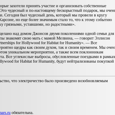
торые захотели принять участие и организовать собственные
— Это чудесный и по-настоящему бескорыстный подарок, мы очен
. Сегодня был чудесный день, который мы провели в кругу
Карсоне, но еще более значимым стало то, что к этому событию
ку грязными, уставшими, но радостными».
роделано над домом Джонсов двумя поколениями одной семьи для
уппы знакомят свою мать с мамой Мелвина, — говорит Эллисон
nerships for Hollywood for Habitat for Humanity». — Все
ероятно щедры как своим духом, так и своим временем. Мы очен
 этом уникальном мероприятии, а также всем поклонникам
та. Все углекислые выбросы, обусловленные поездками в рамка
lywood for Habitat for Humanity, будут нейтрализованы покупкой
ьство, что электричество было произведено возобновляемым
ars.ru
обязательна.