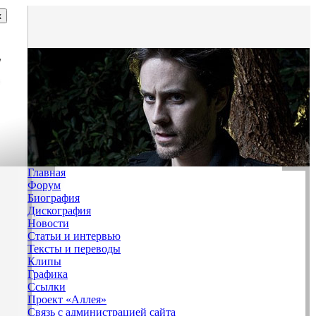
Главная
Форум
Биография
Дискография
Новости
Статьи и интервью
Тексты и переводы
Клипы
Графика
Ссылки
Проект «Аллея»
Связь с администрацией сайта