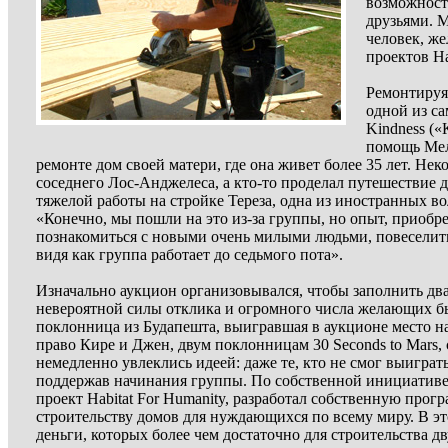
возможность
друзьями. 
человек, же
проектов Ha
Ремонтируя 
одной из с
Kindness («
помощь Мел
ремонте дом своей матери, где она живет более 35 лет. Н
соседнего Лос-Анджелеса, а кто-то проделал путешествие 
тяжелой работы на стройке Тереза, одна из иностранных в
«Конечно, мы пошли на это из-за группы, но опыт, приобр
познакомиться с новыми очень милыми людьми, повеселить
видя как группа работает до седьмого пота».
Изначально аукцион организовывался, чтобы заполнить два 
невероятной силы отклика и огромного числа желающих бы
поклонница из Будапешта, выигравшая в аукционе место на 
право Кире и Джен, двум поклонницам 30 Seconds to Mars, 
немедленно увлеклись идеей: даже те, кто не смог выиграт
поддержав начинания группы. По собственной инициативе 
проект Habitat For Humanity, разработал собственную про
строительству домов для нуждающихся по всему миру. В
деньги, которых более чем достаточно для строительства д