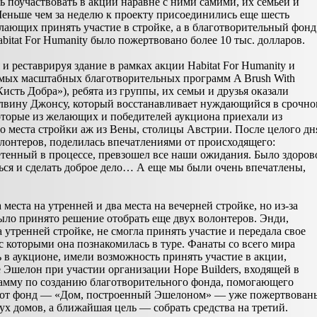
 поучаствовать в акции наравне с ними самими, их семьей и
Меньше чем за неделю к проекту присоединились еще шесть
лающих принять участие в стройке, а в благотворительный фонд
bitat For Humanity было пожертвовано более 10 тыс. долларов.
и реставрируя здание в рамках акции Habitat For Humanity и
амых масштабных благотворительных программ A Brush With
Кисть Добра»), ребята из группы, их семьи и друзья оказали
вину Джонсу, который восстанавливает нуждающийся в срочн
екоторые из желающих и победителей аукциона приехали из
до места стройки аж из Вены, столицы Австрии. После целого дн
олонтеров, поделилась впечатлениями от происходящего:
етенный в процессе, превзошел все наши ожидания. Было здоров
ся и сделать доброе дело… А еще мы были очень впечатлены,
места на утренней и два места на вечерней стройке, но из-за
ло принято решение отобрать еще двух волонтеров. Энди,
утренней стройке, не смогла принять участие и передала свое
с которыми она познакомилась в туре. Фанаты со всего мира
ь в аукционе, имели возможность принять участие в акции,
Эшелон при участии организации Hope Builders, входящей в
грамму по созданию благотворительного фонда, помогающего
 этот фонд — «Дом, построенный Эшелоном» — уже пожертвован
вух домов, а ближайшая цель — собрать средства на третий.