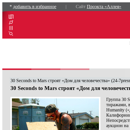
*
добавить в избранное
| Сайт
Проэкта «Аллея»
30 Seconds to Mars строят «Дом для человечества» (24-7press
30 Seconds to Mars строят «Дом для человечест
Группа 30 
тиражами, в
Humanity («
Калифорния
Непосредст
аукцион на