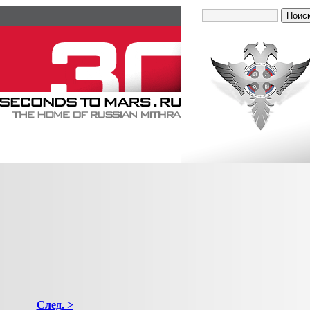
След. >