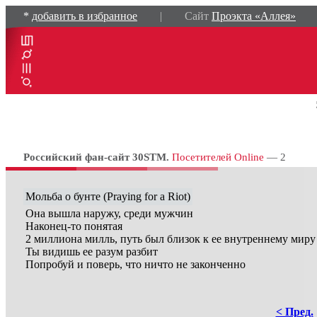
*
добавить в избранное
| Сайт
Проэкта «Аллея»
Российский фан-сайт 30STM.
Посетителей Online
— 2
Мольба о бунте (Praying for a Riot)
Она вышла наружу, среди мужчин
Наконец-то понятая
2 миллиона милль, путь был близок к ее внутреннему миру
Ты видишь ее разум разбит
Попробуй и поверь, что ничто не законченно
< Пред.