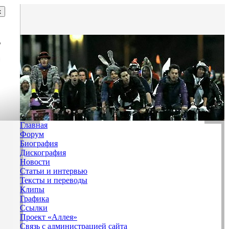
Главная
Форум
Биография
Дискография
Новости
Статьи и интервью
Тексты и переводы
Клипы
Графика
Ссылки
Проект «Аллея»
Связь с администрацией сайта