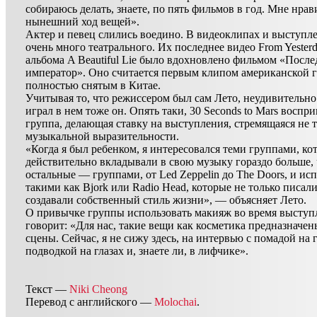
собираюсь делать, знаете, по пять фильмов в год. Мне нрав
нынешний ход вещей».
Актер и певец слились воедино. В видеоклипах и выступл
очень много театрального. Их последнее видео From Yesterd
альбома A Beautiful Lie было вдохновлено фильмом «Посл
император». Оно считается первым клипом американской 
полностью снятым в Китае.
Учитывая то, что режиссером был сам Лето, неудивительно 
играл в нем тоже он. Опять таки, 30 Seconds to Mars воспр
группа, делающая ставку на выступления, стремящаяся не т
музыкальной выразительности.
«Когда я был ребенком, я интересовался теми группами, ко
действительно вкладывали в свою музыку гораздо больше,
остальные — группами, от Led Zeppelin до The Doors, и ис
такими как Bjork или Radio Head, которые не только писали
создавали собственный стиль жизни», — объясняет Лето.
О привычке группы использовать макияж во время выступ
говорит: «Для нас, такие вещи как косметика предназначен
сцены. Сейчас, я не сижу здесь, на интервью с помадой на 
подводкой на глазах и, знаете ли, в лифчике».
Текст —
Niki Cheong
Перевод с английского —
Molochai
.