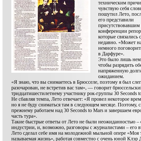
техническим причи
чувствую себя сло
пошутил Лето, посл
его представили
присутствовавшим 
конференции репор
которые связались 
недавно. «Может н
немного поговорит
в Дарфуре».
Это было лишь нем
чтобы разрядить об
напряженную долг
ожиданием.
«Я знаю, что вы снимаетесь в Брюсселе, поэтому я был сле
разочарован, не встретив вас там», — говорит брюссельски
тридцатишестилетнему участнику рок-группы 30 Seconds to
Не сбавляя темпа, Лето отвечает: «Я провел некоторое врем
но я не буду сниматься там в следующем месяце. Поэтому, 
прежнему работаем над 30 Seconds to Mars и завершаем ев
часть тура».
Такие быстрые ответы от Лето не были неожиданностью – 
индустрии, и, возможно, разговоры с журналистами – его в
Лето сделал себе имя на молодежной мыльной опере «Моя 
называемая жизнь», работая совместно с очень юной Клэр 