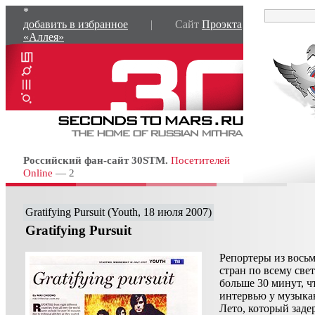
*
добавить в избранное
| Сайт
Проэкта
«Аллея»
Российский фан-сайт 30STM.
Посетителей
Online
— 2
Gratifying Pursuit (Youth, 18 июля 2007)
Gratifying Pursuit
Репортеры из вось
стран по всему све
больше 30 минут, ч
интервью у музыка
Лето, который заде