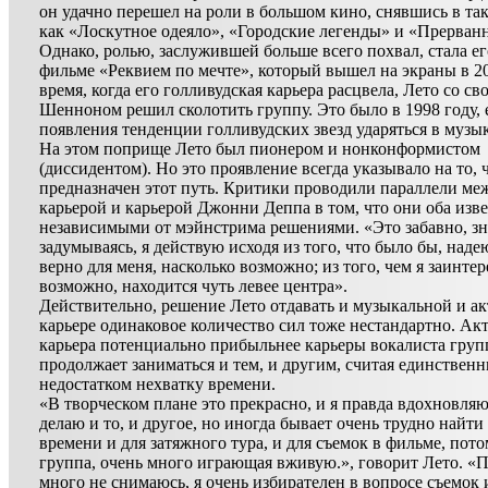
он удачно перешел на роли в большом кино, снявшись в та
как «Лоскутное одеяло», «Городские легенды» и «Прерван
Однако, ролью, заслужившей больше всего похвал, стала ег
фильме «Реквием по мечте», который вышел на экраны в 20
время, когда его голливудская карьера расцвела, Лето со с
Шенноном решил сколотить группу. Это было в 1998 году, 
появления тенденции голливудских звезд ударяться в музык
На этом поприще Лето был пионером и нонконформистом
(диссидентом). Но это проявление всегда указывало на то, 
предназначен этот путь. Критики проводили параллели ме
карьерой и карьерой Джонни Деппа в том, что они оба изв
независимыми от мэйнстрима решениями. «Это забавно, зна
задумываясь, я действую исходя из того, что было бы, наде
верно для меня, насколько возможно; из того, чем я заинтер
возможно, находится чуть левее центра».
Действительно, решение Лето отдавать и музыкальной и ак
карьере одинаковое количество сил тоже нестандартно. Ак
карьера потенциально прибыльнее карьеры вокалиста груп
продолжает заниматься и тем, и другим, считая единствен
недостатком нехватку времени.
«В творческом плане это прекрасно, и я правда вдохновляю
делаю и то, и другое, но иногда бывает очень трудно найти
времени и для затяжного тура, и для съемок в фильме, пот
группа, очень много играющая вживую.», говорит Лето. «
много не снимаюсь, я очень избирателен в вопросе съемок 