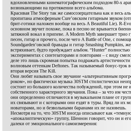
вдохновленными кинематографическим подходом 80-х ара
возникающими на протяжении всего альбома.
Красивая The Story так же самосозерцательна как и весь ал
пропитана атмосферным Cure’овским гитарным звуком (от
брит-готики наложен вообще на весь A Beautiful Lie). R-Evo
основном звучит похоже, пока в песню не врывается биени
затяжной вокал в припеве. A Modern Myth завершает трио 
песен, гитар и прочего, после чего A Battle of One, с помо
Soundgarden‘овской бравады и гитар Smashing Pumpkins, же
встряхивает, будто пробуждает альбом. “Hunter” полностью
экспериментах с синтезаторами и повторами – с виду смело
деле это лишь скромная попытка подражать артистичности
волновым оттенкам Deftones. Так называемый бонус-трэк 
вторая версия The Kill.
Они любят называть свое звучание «альтернативным прог
роком», но фактически музыка 30STM стилистически неоп
состоит из большого количества побуждений, при этом не 
собственного характерного звучания. Пока – за что им чест
они определенно отличаются в музыкальном плане от груп
их связывают и с которыми они ездят в туры. Вряд ли их м
новаторами, но и безвольными баранами их не назовешь.
Несмотря на то, что 30STM иногда описывают как «темну
«апокалиптическую» группу, Шеннон говорит, что он и ег
далеки от эмоционального самоизмерения: