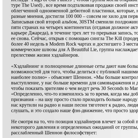
туре The Used) , все время подталкивая продажи своей инс
облегченной одноименной дебютной пластинки, которые, н
разные мнения, достигли 100 000 – совсем не хило для перв
Записывая свой второй альбом, 30STM сменили полдюжин
пяти странах на четырех континентах (отдавая должное акт
карьере Джареда), в течение трех лет то прерывая запись, т
ее снова. Сейчас, открыв с помощью сингла The Kill (прод
более 40 недель в Modern Rock чартах и достигшего 3 места
коммерческие шлюзы для A Beautiful Lie, группа наслаждае
прелестями жизни хэдлайнеров.
«Хэдлайнинг и полноценные длинные сеты дают нам боль
возможностей для того, чтобы делиться с публикой нашим
наиболее полно» - объясняет Шеннон. «Мы больше контро
выступление, у нас больше времени для самовыражения и д
чтобы показать зрителям о чем ведут речь 30 Seconds to Mar
«Определенно, что-то изменилось за то время, когда мы до
признания – на шоу просто стало приходить больше народу
нас крутили на радио и наши песни тяготеют к радио, люди
слушать, и это создало наше фэн-движение, что просто здо
Не смотря на то, что позиция хэдлайнеров влечет за собой 
некоторого давления и определенных ожиданий от группы
расслабленный Шеннон философствует: