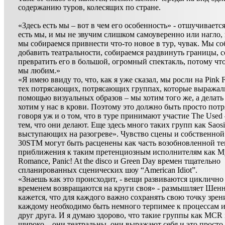
содержанию туров, колесящих по стране.
«Здесь есть мы – вот в чем его особенность» - отшучивается
есть мы, и мы не звучим слишком самоуверенно или нагло, 
мы собираемся привнести что-то новое в тур, чувак. Мы с
добавить театральности, собираемся раздвинуть границы, 
превратить его в большой, огромный спектакль, потому что 
мы любим.»
«Я имею ввиду то, что, как я уже сказал, мы росли на Pink 
тех потрясающих, потрясающих группах, которые выражали
помощью визуальных образов – мы хотим того же, а делать 
хотим у нас в крови. Поэтому это должно быть просто потр
говоря уж и о том, что в туре принимают участие The Used
тем, что они делают. Еще здесь много таких групп как Saosi
выступающих на разогреве». Чувство сцены и собственной
30STM могут быть расценены как часть возобновленной т
приближения к таким претенциозным исполнителям как M
Romance, Panic! At the disco и Green Day времен тщательно
спланированных сценических шоу “American Idiot”.
«Знаешь как это происходит, - вещи развиваются циклично 
временем возвращаются на круги своя» - размышляет Шен
кажется, что для каждого важно сохранять свою точку зрен
каждому необходимо быть немного терпимее к процессам 
друг друга. И я думаю здорово, что такие группы как MCR
широко – они театральны, они выражают себя и это просто