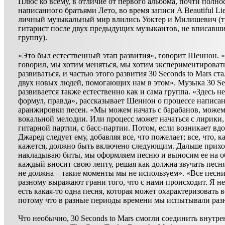
Плюс ко всему, в отличие от первого альбома, почти полно
написанного братьями Лето, во время записи A Beautiful Lie
личный музыкальный мир влились Уоктер и Милишевич (т
гитарист после двух предыдущих музыкантов, не вписавши
группу).
«Это был естественный этап развития», говорит Шеннон. «
говорил, мы хотим меняться, мы хотим экспериментироват
развиваться, и частью этого развития 30 Seconds to Mars ст
двух новых людей, помогающих нам в этом». Музыка 30 Sec
развивается также естественно как и сама группа. «Здесь н
формул, правда», рассказывает Шеннон о процессе написа
аранжировки песен. «Мы можем начать с барабанов, можем 
вокальной мелодии. Или процесс может начаться с лирики,
гитарной партии, с басс-партии. Потом, если возникает вд
Джаред следует ему, добавляя все, что пожелает; все, что, к
кажется, должно быть включено следующим. Дальше прихо
накладываю биты, мы оформляем песню и выносим ее на о
каждый вносит свою лепту, решая как должна звучать песня
не должна – такие моменты мы не используем». «Все песни
разному выражают грани того, что с нами происходит. Я не
есть какая-то одна песня, которая может охарактеризовать в
потому что в разные периоды времени мы испытывали раз
Что необычно, 30 Seconds to Mars смогли соединить внут