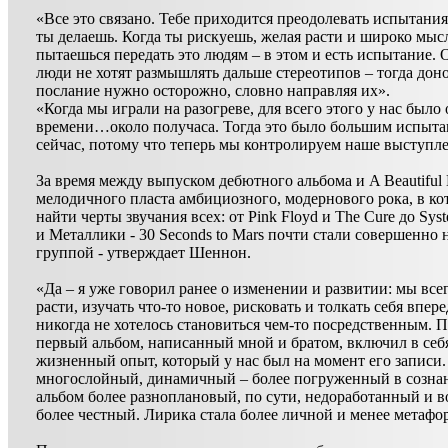
«Все это связано. Тебе приходится преодолевать испытания
ты делаешь. Когда ты рискуешь, желая расти и широко мыс
пытаешься передать это людям – в этом и есть испытание. 
люди не хотят размышлять дальше стереотипов – тогда доно
послание нужно осторожно, словно направляя их».
«Когда мы играли на разогреве, для всего этого у нас было
времени…около получаса. Тогда это было большим испыта
сейчас, потому что теперь мы контролируем наше выступл
За время между выпуском дебютного альбома и A Beautiful 
мелодичного пласта амбициозного, модернового рока, в к
найти черты звучания всех: от Pink Floyd и The Cure до Sy
и Металлики - 30 Seconds to Mars почти стали совершенно 
группой - утверждает Шеннон.
«Да – я уже говорил ранее о изменении и развитии: мы все
расти, изучать что-то новое, рисковать и толкать себя впер
никогда не хотелось становиться чем-то посредственным. 
первый альбом, написанный мной и братом, включил в себя
жизненный опыт, который у нас был на момент его записи
многослойный, динамичный – более погруженный в созна
альбом более разноплановый, по сути, недоработанный и 
более честный. Лирика стала более личной и менее метафо