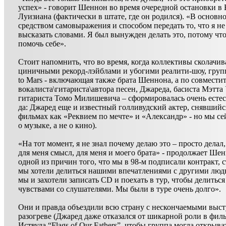
успех» - говорит Шеннон во время очередной остановки в 
Луизиана (фактически в штате, где он родился). «В основн
средством самовыражения и способом передать то, что я не
высказать словами. Я был вынужден делать это, потому что
помочь себе».
Стоит напомнить, что во время, когда коллективы сколачи
циничными рекорд-лэйблами и убогими реалити-шоу, групп
to Mars - включающая также брата Шеннона, а по совместит
вокалиста\гитариста\автора песен, Джареда, басиста Мэтта 
гитариста Томо Милишевича – сформировалась очень естес
да: Джаред еще и известный голливудский актер, снявшийс
фильмах как «Реквием по мечте» и «Александр» - но мы се
о музыке, а не о кино).
«На тот момент, я не знал почему делаю это – просто делал,
для меня смысл, для меня и моего брата» - продолжает Ше
одной из причин того, что мы в 98-м подписали контракт, с
мы хотели делиться нашими впечатлениями с другими люд
мы и захотели записать CD и поехать в тур, чтобы делитьс
чувствами со слушателями. Мы были в туре очень долго».
Они и правда объездили всю страну с нескончаемыми выс
разогреве (Джаред даже отказался от шикарной роли в фил
Иствуда “Flags of Our Fathers”, чтобы группа могла открыв