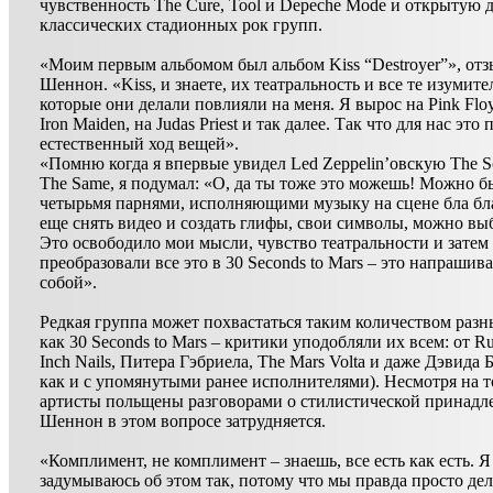
чувственность The Cure, Tool и Depeche Mode и открытую
классических стадионных рок групп.
«Моим первым альбомом был альбом Kiss “Destroyer”», отз
Шеннон. «Kiss, и знаете, их театральность и все те изумит
которые они делали повлияли на меня. Я вырос на Pink Floy
Iron Maiden, на Judas Priest и так далее. Так что для нас это 
естественный ход вещей».
«Помню когда я впервые увидел Led Zeppelin’овскую The S
The Same, я подумал: «О, да ты тоже это можешь! Можно б
четырьмя парнями, исполняющими музыку на сцене бла бл
еще снять видео и создать глифы, свои символы, можно выб
Это освободило мои мысли, чувство театральности и затем
преобразовали все это в 30 Seconds to Mars – это напрашив
собой».
Редкая группа может похвастаться таким количеством раз
как 30 Seconds to Mars – критики уподобляли их всем: от Ru
Inch Nails, Питера Гэбриела, The Mars Volta и даже Дэвида 
как и с упомянутыми ранее исполнителями). Несмотря на т
артисты польщены разговорами о стилистической принадл
Шеннон в этом вопросе затрудняется.
«Комплимент, не комплимент – знаешь, все есть как есть. Я
задумываюсь об этом так, потому что мы правда просто дел