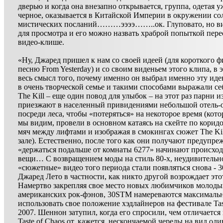
дверью и когда она внезапно открывается, группа, одетая у
черное, оказывается в Китайской Империи в окружении сол
мистических посланий………ээээ……..ок. Глуповато, но ви
для просмотра и его можно назвать храброй попыткой пере
видео-клише.
«Ну, Джаред пришел к нам со своей идеей (для короткого ф
песню From Yesterday) и со своим виденьем этого клипа, в э
весь смысл того, почему именно он выбрал именно эту ид
в очень творческой семье и такими способами выражали се
The Kill – еще один повод для улыбок – на этот раз парни 
приезжают в населенный привидениями небольшой отель-
посреди леса, чтобы «потеряться» на некоторое время (кото
мы видим, провели в основном катаясь на скейте по коридо
мяч между лифтами и изображая в смокингах сюжет The Kil
зале). Естественно, после того как они получают предупре
«держаться подальше от комнаты 6277» начинают происхо
вещи… С возвращением моды на стиль 80-х, неудивительно
«сюжетные» видео того периода стали появляться снова - 
Джаред Лето в частности, как никто другой возрождает это
Намертво закрепляя свое место новых любимчиков молоды
американских рок-фэнов, 30STM намереваются максималь
использовать свое положение хэдлайнеров на фестивале Tas
2007. Шеннон затупил, когда его спросили, чем отличаетс
Taste of Chaos от, кажется, нескончаемой череды на вид од