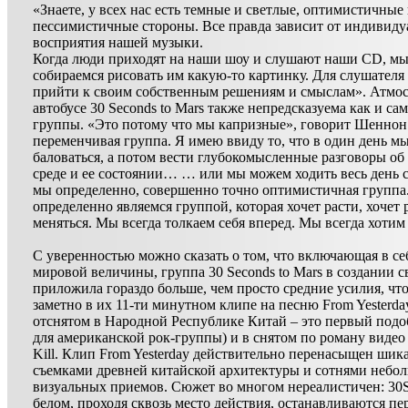
«Знаете, у всех нас есть темные и светлые, оптимистичные
пессимистичные стороны. Все правда зависит от индивиду
восприятия нашей музыки.
Когда люди приходят на наши шоу и слушают наши CD, мы
собираемся рисовать им какую-то картинку. Для слушателя
прийти к своим собственным решениям и смыслам». Атмос
автобусе 30 Seconds to Mars также непредсказуема как и са
группы. «Это потому что мы капризные», говорит Шенно
переменчивая группа. Я имею ввиду то, что в один день м
баловаться, а потом вести глубокомысленные разговоры о
среде и ее состоянии… … или мы можем ходить весь день
мы определенно, совершенно точно оптимистичная группа
определенно являемся группой, которая хочет расти, хочет 
меняться. Мы всегда толкаем себя вперед. Мы всегда хотим
С уверенностью можно сказать о том, что включающая в се
мировой величины, группа 30 Seconds to Mars в создании с
приложила гораздо больше, чем просто средние усилия, чт
заметно в их 11-ти минутном клипе на песню From Yesterd
отснятом в Народной Республике Китай – это первый под
для американской рок-группы) и в снятом по роману видео
Kill. Клип From Yesterday действительно перенасыщен ши
съемками древней китайской архитектуры и сотнями небо
визуальных приемов. Сюжет во многом нереалистичен: 30
белом, проходя сквозь место действия, останавливаются пе