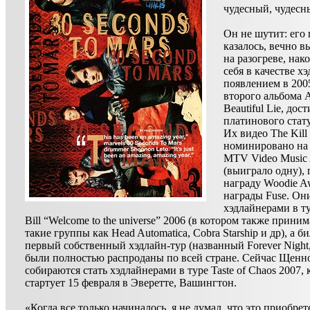
чудесный, чудесн
Он не шутит: его 
казалось, вечно 
на разогреве, нак
себя в качестве х
появлением в 200
второго альбома 
Beautiful Lie, дос
платинового стат
Их видео The Kill
номинировано на 
MTV Video Music
(выиграло одну),
награду Woodie A
награды Fuse. Он
хэдлайнерами в т
Bill “Welcome to the universe” 2006 (в котором также прини
такие группы как Head Automatica, Cobra Starship и др), а б
первый собственный хэдлайн-тур (названный Forever Night
были полностью распроданы по всей стране. Сейчас Щенно
собираются стать хэдлайнерами в туре Taste of Chaos 2007,
стартует 15 февраля в Эверетте, Вашингтон.
«Когда все только начиналось, я не думал, что это приобрет