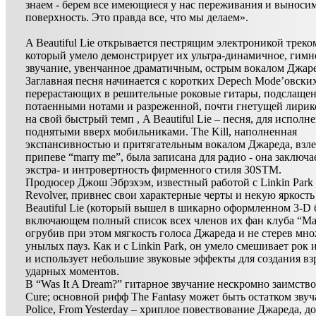
знаем - берем все имеющиеся у нас переживания и выносим
поверхность. Это правда все, что мы делаем».
A Beautiful Lie открывается пестрящим электроникой треком
который умело демонстрирует их ультра-динамичное, гимн
звучание, увенчанное драматичным, острым вокалом Джаре
Заглавная песня начинается с коротких Depech Modе’овских
перерастающих в решительные роковые гитары, подслаще
потаенными нотами и разреженной, почти гнетущей лирик
на свой быстрый темп , A Beautiful Lie – песня, для исполн
поднятыми вверх мобильниками. The Kill, наполненная
экспансивностью и притягательным вокалом Джареда, взл
припеве “marry me”, была записана для радио - она заключае
экстра- и интровертность фирменного стиля 30STM.
Продюсер Джош Эбрэхэм, известный работой с Linkin Park 
Revolver, привнес свои характерные черты и некую яркость
Beautiful Lie (который вышел в шикарно оформленном 3-D 
включающем полный список всех членов их фан клуба “Mar
огрубив при этом мягкость голоса Джареда и не стерев мн
унылых пауз. Как и с Linkin Park, он умело смешивает рок 
и использует небольшие звуковые эффекты для создания в
ударных моментов.
В “Was It A Dream?” гитарное звучание нескромно заимство
Cure; основной рифф The Fantasy может быть остатком зву
Police, From Yesterday – хриплое повествование Джареда, 