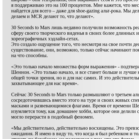
я поддерживаю это на 100 процентов. Мне кажется, что мес
найдется для всего – даже для shoe-gazing альт-рока. Мы дел
делаем и MCR делают то, что делают».
30 Seconds to Mars лишь недавно получили возможность ре
сферу своего творческого виденья в своих более длинных и
хореографичных хэдлайн-сетах.
Это создало ощущение того, что несмотря на свое почти де
существование, они, возможно, только сейчас начинают по
на что способны.
«Это только начало множества форм выражения» - подтвер
Шеннон. «Это только начало, и все станет больше и лучше н
общей точки зрения, но и для нас самих. И это действитель
захватывающее для нас время».
Сейчас 30 Seconds to Mars только размышляют о третьем ал
сосредоточившись вместо этого на туре и своих живых спе
масками и развевающимися флагами. Время от времени Ш
изумляется тому, как домашнее хобби, которое они делили с
могло перерасти в подобный феномен.
«Мы действительно, действительно восхищены. Это превз
ожидания. Я имею в виду то, что когда я был ребенком и т