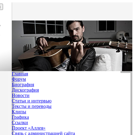
Главная
Форум
Биография
Дискография
Новости
Статьи и интервью
Тексты и переводы
Клипы
Графика
Ссылки
Проект «Аллея»
Связь с администрацией сайта