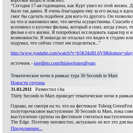
короткое видео и пояснил:
"Сегодня 17-ая годовщина, как Курт ушел из этой жизни. Да
было так давно. Я очень благодарен ему за его вклад и вдо
смог бы сделать подобное для кого-то другого. Он позволи
на что и напомнил мне, что мечты осуществимы. Спасибо ем
вспомнил о кусочке фильма, который я снял, когда узнал, 
фильм о его жизни. Я попробовал исследовать характер и 
возможности. Я никогда не отсылал это видео в студию или
подумал, что сейчас стоит им поделиться..."
http://www.youtube.com/watch?v=b5Kf4zBL6V8&feature=pla
источник -
jaredleto.com/thisiswhoireallyam
Тематические ночи в рамках тура 30 Seconds to Mars
Новости группы
31.03.2011
Разместил i-ha
Thirty Seconds to Mars проведет тематические ночи в рамках
Однако, не смотря на то, что на фестивале Tuborg GreenFe
полуторочасовое выступление 30 Seconds to Mars, пока сов
выступление группы на фестивале считаться выступлением 
The Edge. Поэтому неизвестно, актуально ли все это для в
Продолжение...