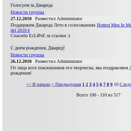
Голосуем за Джареда
Новости группы
27.12.2010
Разместил Administrator
Поддержим Джареда Лето в голосованиях
Hottest Men In M
del 2010 è
Спасибо EcLiPsE за ссылки :)
С днем рождения, Джаред!
Новости группы
26.12.2010
Разместил Administrator
От лица всех поклонников его творчесва, мы поздравляем 
рождения!
<< В начало
< Предыдущая
1
2
3
4
5
6
7
8
9
10
След
Всего 100 - 110 из 517