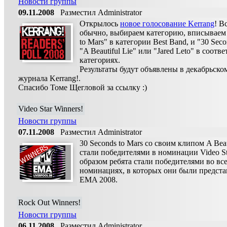
Новости группы
09.11.2008
Разместил Administrator
Открылось
новое голосование Kerrang
! В
обычно, выбираем категорию, вписываем 
to Mars" в категории Best Band, и "30 Seco
"A Beautiful Lie" или "Jared Leto" в соот
категориях.
Результаты будут объявлены в декабрьско
журнала Kerrang!.
Спасибо Томе Щегловой за ссылку :)
Video Star Winners!
Новости группы
07.11.2008
Разместил Administrator
30 Seconds to Mars со своим клипом A Beau
cтали победителями в номинации Video St
образом ребята стали победителями во вс
номинациях, в которых они были предста
EMA 2008.
Rock Out Winners!
Новости группы
06.11.2008
Разместил Administrator