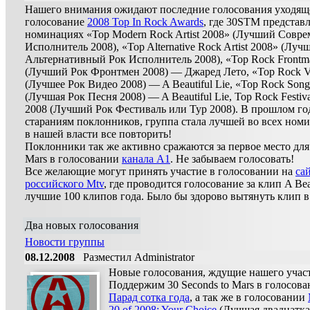
Нашего внимания ожидают последние голосования уходяще
голосование
2008 Top In Rock Awards
, где 30STM представ
номинациях «Top Modern Rock Artist 2008» (Лучший Совр
Исполнитель 2008), «Top Alternative Rock Artist 2008» (Луч
Альтернативный Рок Исполнитель 2008), «Top Rock Frontm
(Лучший Рок Фронтмен 2008) — Джаред Лето, «Top Rock V
(Лучшее Рок Видео 2008) — A Beautiful Lie, «Top Rock Song
(Лучшая Рок Песня 2008) — A Beautiful Lie, Top Rock Festival
2008 (Лучший Рок Фестиваль или Тур 2008). В прошлом год
стараниям поклонников, группа стала лучшей во всех номи
в нашей власти все повторить!
Поклонники так же активно сражаются за первое место для 
Mars в голосовании
канала A1
. Не забываем голосовать!
Все желающие могут принять участие в голосовании на
са
российского Mtv
, где проводится голосование за клип A Beau
лучшие 100 клипов года. Было бы здорово вытянуть клип в 
Два новых голосования
Новости группы
08.12.2008
Разместил Administrator
Новые голосования, ждущие нашего учас
Поддержим 30 Seconds to Mars в голосов
Парад сотка года
, а так же в голосовании
20 of 2008: Your Choice
(Лучшая двадцатка