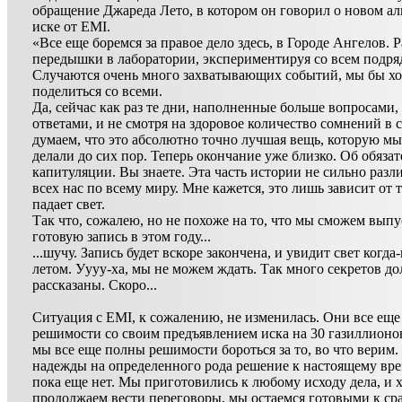
обращение Джареда Лето, в котором он говорил о новом ал
иске от EMI.
«Все еще боремся за правое дело здесь, в Городе Ангелов. Р
передышки в лаборатории, экспериментируя со всем подря
Случаются очень много захватывающих событий, мы бы хо
поделиться со всеми.
Да, сейчас как раз те дни, наполненные больше вопросами,
ответами, и не смотря на здоровое количество сомнений в 
думаем, что это абсолютно точно лучшая вещь, которую мы
делали до сих пор. Теперь окончание уже близко. Об обязат
капитуляции. Вы знаете. Эта часть истории не сильно разли
всех нас по всему миру. Мне кажется, это лишь зависит от т
падает свет.
Так что, сожалею, но не похоже на то, что мы сможем выпу
готовую запись в этом году...
...шучу. Запись будет вскоре закончена, и увидит свет когда
летом. Уууу-ха, мы не можем ждать. Так много секретов д
рассказаны. Скоро...
Ситуация с EMI, к сожалению, не изменилась. Они все ещ
решимости со своим предъявлением иска на 30 газиллионов
мы все еще полны решимости бороться за то, во что верим.
надежды на определенного рода решение к настоящему вре
пока еще нет. Мы приготовились к любому исходу дела, и 
продолжаем вести переговоры, мы остаемся готовыми к ср