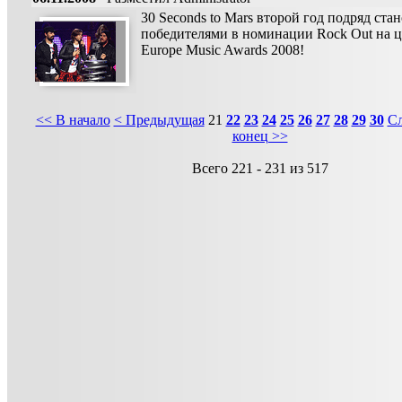
30 Seconds to Mars второй год подряд ста
победителями в номинации Rock Out на 
Europe Music Awards 2008!
<< В начало
< Предыдущая
21
22
23
24
25
26
27
28
29
30
С
конец >>
Всего 221 - 231 из 517