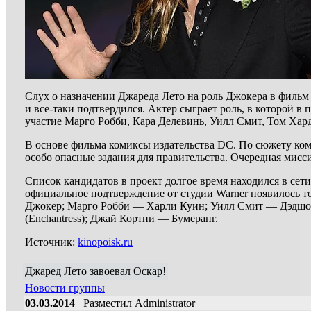
Слух о назначении Джареда Лето на роль Джокера в фильм
и все-таки подтвердился. Актер сыграет роль, в которой в
участие Марго Робби, Кара Делевинь, Уилл Смит, Том Хар
В основе фильма комиксы издательства DC. По сюжету ком
особо опасные задания для правительства. Очередная мисс
Список кандидатов в проект долгое время находился в сет
официальное подтверждение от студии Warner появилось т
Джокер; Марго Робби — Харли Куин; Уилл Смит — Дэдшот
(Enchantress); Джай Кортни — Бумеранг.
Источник:
kinopoisk.ru
Джаред Лето завоевал Оскар!
Новости группы
03.03.2014
Разместил Administrator