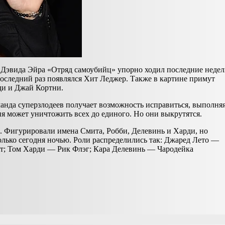
 Дэвида Эйра «Отряд самоубийц» упорно ходил последние неде
 последний раз появлялся Хит Леджер. Также в картине примут
ди и Джай Кортни.
анда суперзлодеев получает возможность исправиться, выполня
ия может уничтожить всех до единого. Но они выкрутятся.
и. Фигурировали имена Смита, Робби, Делевинь и Харди, но
олько сегодня ночью. Роли распределились так: Джаред Лето —
; Том Харди — Рик Флэг; Кара Делевинь — Чародейка