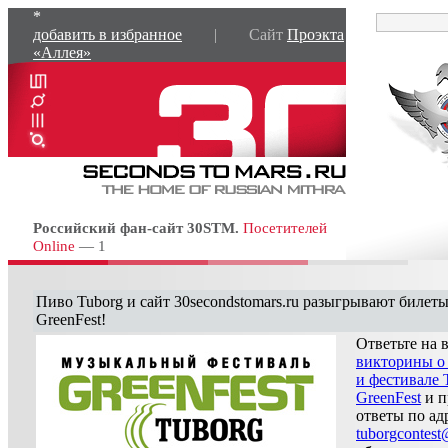
*
добавить в избранное
| Сайт
Проэкта
«Аллея»
Российский фан-сайт 30STM.
Посетителей
Online
— 1
Пиво Tuborg и сайт 30secondstomars.ru разыгрывают билеты
GreenFest!
Ответьте на 
викторины о 
и фестивале 
GreenFest
и п
ответы по ад
tuborgcontes