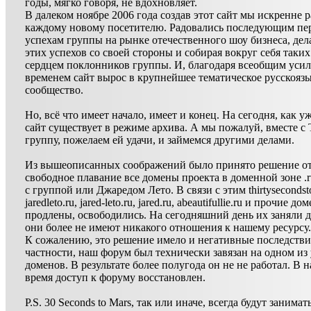
годы, мягко говоря, не вдохновляет.
В далеком ноябре 2006 года создав этот сайт мы искренне 
каждому новому посетителю. Радовались последующим п
успехам группы на рынке отечественного шоу бизнеса, дел
этих успехов со своей стороны и собирая вокруг себя таки
сердцем поклонников группы. И, благодаря всеобщим усил
временем сайт вырос в крупнейшее тематическое русскояз
сообщество.
Но, всё что имеет начало, имеет и конец. На сегодня, как уж
сайт существует в режиме архива. А мы пожалуй, вместе с 
группу, пожелаем ей удачи, и займемся другими делами.
Из вышеописанных соображений было принято решение от
свободное плавание все домены проекта в доменной зоне .r
с группой или Джаредом Лето. В связи с этим thirtysecondst
jaredleto.ru, jared-leto.ru, jared.ru, abeautifullie.ru и прочие 
продлены, освободились. На сегодняшний день их заняли 
они более не имеют никакого отношения к нашему ресурсу.
К сожалению, это решение имело и негативные последстви
частности, наш форум был технически завязан на одном из
доменов. В результате более полугода он не не работал. В 
время доступ к форуму восстановлен.
P.S. 30 Seconds to Mars, так или иначе, всегда будут занима