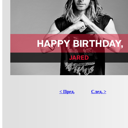
< Пред.
След. >