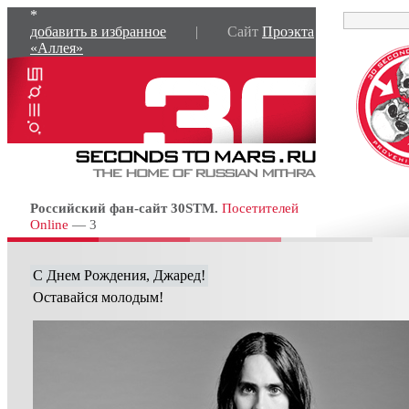
*
добавить в избранное
| Сайт
Проэкта
«Аллея»
Российский фан-сайт 30STM.
Посетителей
Online
— 3
C Днем Рождения, Джаред!
Оставайся молодым!