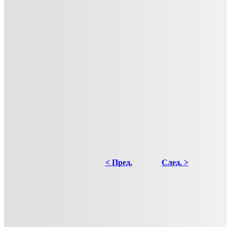
< Пред.
След. >