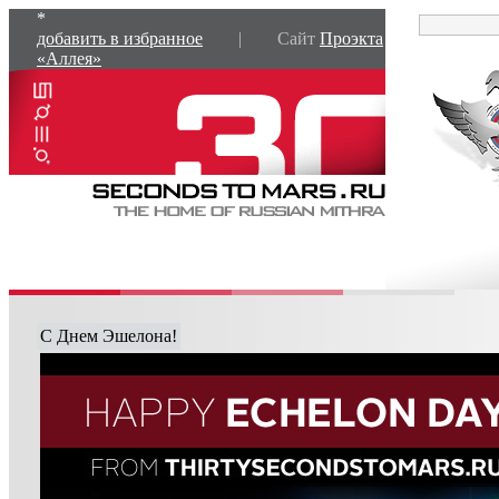
*
добавить в избранное
| Сайт
Проэкта
«Аллея»
С Днем Эшелона!