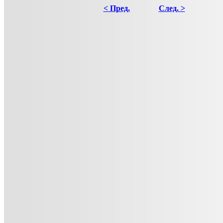
< Пред.
След. >