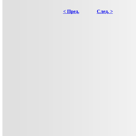
< Пред.
След. >