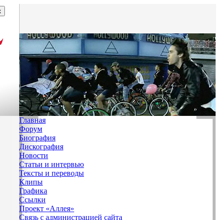
Главная
Форум
Биография
Дискография
Новости
Статьи и интервью
Тексты и переводы
Клипы
Графика
Ссылки
Проект «Аллея»
Связь с администрацией сайта