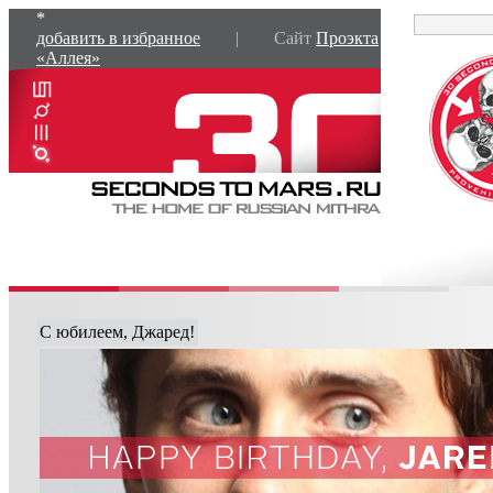
*
добавить в избранное
| Сайт
Проэкта
«Аллея»
С юбилеем, Джаред!