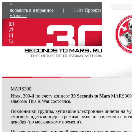
*
добавить в избранное
| Сайт
Проэкта
«Аллея»
MARS300
Итак, 300-й по счету концерт
30 Seconds to Mars
MARS300 
альбома This Is War состоялся.
Поклонники группы, купившие электронные билеты на VyR
смогли увидеть концерт в режиме реального времени в ночь
декабря (по московскому времени).
Ну а группа теперь мировой рекордсмен по количеству шоу