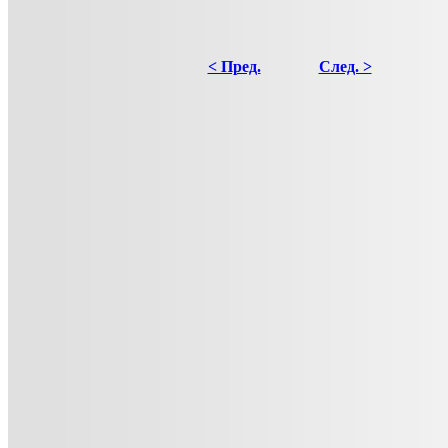
< Пред.
След. >