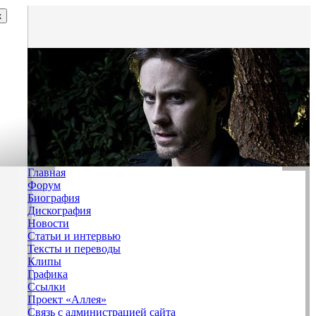
Главная
Форум
Биография
Дискография
Новости
Статьи и интервью
Тексты и переводы
Клипы
Графика
Ссылки
Проект «Аллея»
Связь с администрацией сайта