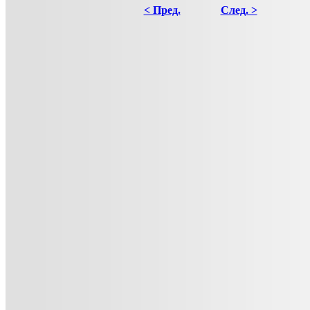
< Пред.
След. >