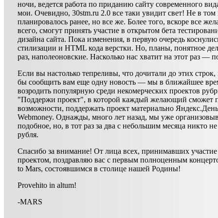
ночи, ведется работа по приданию сайту современного вида
мои. Очевидно, 30stm.ru 2.0 все таки увидит свет! Не в том
планировалось ранее, но все же. Более того, вскоре все же
всего, смогут принять участие в открытом бета тестирован
дизайна сайта. Пока изменения, в первую очередь коснулис
стилизации и HTML кода верстки. Но, планы, понятное дел
раз, наполеоновские. Насколько нас хватит на этот раз — п
Если вы настолько тепреливы, что дочитали до этих строк,
бы сообщить вам еще одну новость — мы в ближайшее вре
возродить популярную среди некомерческих проектов руб
"Поддержи проект", в которой каждый желающий сможет 
возможности, поддержать проект материально Яндекс.Ден
Webmoney. Однажды, много лет назад, мы уже организовы
подобное, но, в тот раз за два с небольшим месяца никто н
рубля.
Спасибо за внимание! От лица всех, принимавших участие 
проектом, поздравляю вас с первым полноценным концерто
to Mars, состоявшимся в столице нашей Родины!
Provehito in altum!
-MARS