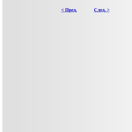
< Пред.
След. >