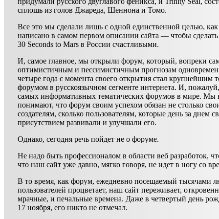
придумали русского двуглавого феникса, и Trinity Seal, со
сплошь из голов Джареда, Шеннона и Томо.
Все это мы сделали лишь с одной единственной целью, как
написано в самом первом описании сайта — чтобы сделат
30 Seconds to Mars в России счастливыми.
И, самое главное, мы открыли форум, который, вопреки с
оптимистичным и пессимистичным прогнозам одновременн
четыре года с момента своего открытия стал крупнейшим 
форумом в русскоязычном сегменте интернета. И, пожалуй
самых информативных тематических форумов в мире. Мы н
понимают, что форум своим успехом обязан не столько сво
создателям, сколько пользователям, которые день за днем с
присутствием развивали и улучшали его.
Однако, сегодня речь пойдет не о форуме.
Не надо быть профессионалом в области веб разработок, чт
что наш сайт уже давно, мягко говоря, не идет в ногу со вр
В то время, как форум, ежедневно посещаемый тысячами 
пользователей процветает, наш сайт переживает, откровенн
мрачные, и печальные времена. Даже в четвертый день рож
17 ноября, его никто не отмечал.