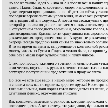
но все же тайны. Идея о 30stm.ru 2.0 поселилась в наших с
давно. Планы были, откровенно говоря, наполеоновские. Б
даже сверстан принципиально новый дизайн сайта, устано
последняя версия системы управления, намечалась реструк
интеграция сайта и форума... А потом мы столкнулись с пр
которой рано или поздно сталкивается каждый некоммерче
С отсутствием свободного времени и, откровенно говоря, 
финансирования. Кризис почти сразу лишил нас скромног
рекламодателя, продающего значки. А крупные рекламаода
очередь, всегда предпочитали сайты со значительно больше
В то же время на деньги, вырученные от контекстной рекл
многоуважаемых Гугла и Яндекса можно было, не кривя ду
себе раз в месяц пару бутылок пива и пачку чипсов.
C тех пор прошло уже много времени, и немало воды утекло
если честно, опускались руки, и хотелось согласиться на од
регулярно поступающий предложений о продаже сайта...
Но, все же есть еще вещи в нашем мире, которые не продаю
и спешим всех вас поздравить, дорогие друзья! Несмотря н
тяжелые времена, наш портал готов возродиться из пепла, 
двуглавый феникс, окруженный глифами.
Вы, возможно, заметили странности, которые происходят с
последнее время. А все потому, что уже давно, буквально 