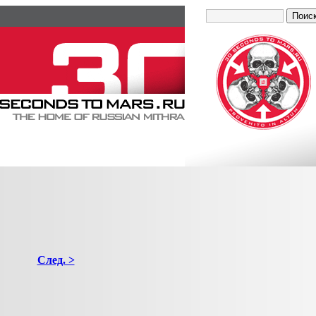
След. >