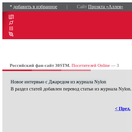
*
добавить в избранное
| Сайт
Проэкта «Аллея»
Российский фан-сайт 30STM.
Посетителей Online
— 3
Новое интервью c Джаредом из журнала Nylon
В раздел статей добавлен перевод статьи из журнала Nylon.
< Пред.