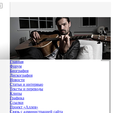
Главная
Форум
Биография
Дискография
Новости
Статьи и интервью
Тексты и переводы
Клипы
Графика
Ссылки
Проект «Аллея»
Связь с администрацией сайта