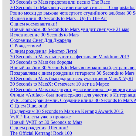
30 Seconds to Mars представили песню The Race
30 Seconds To Mars выпустили новый сингл — Conquistador
Ровно месяц до выхода четвертого студийного альбома 30 Se
Вышел клип 30 Seconds to Mars - Up In The Air
С днем космонавтики!
Новый альбом 30 Seconds to Mars увидит свет уже 21 мая
Иcчезновение 30 Seconds to Mars
Сохраним Снег Для Джареда
С Рождеством!
С днем рождения, Мистер Лето!
30 Seconds to Mars выступят на фестивале Maxidrom 2013
30 Seconds to Mars без бороды
Новый альбом 30 Seconds to Mars возможно выйдет раньше,
Поздравляем с днем рождения гитариста 30 Seconds to Mar
30 Seconds to Mars благодарят всех участников MarsX VyRt
30 Seconds to MarsX: Отмечаем 10 лет на Марсе
30 Seconds to Mars празднуют десятилетнюю годовщину вы
Фильм «Artifact» был подтвержден для участие в Интерна
VyRT.com: Край Земли. Создание клипа 30 Seconds to Mar
С Днем Эшелона!
Поддержим 30 Seconds to Mars на Kerrang Awards 2012
VyRT: Билеты уже в продаже
Новый VyRT от 30 Seconds to Mars
С днем рождения, Шеннон!
The Official Kerrang! Rock 100