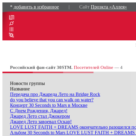
*
добавить в избранное
| Сайт
Проэкта «Аллея»
Российский фан-сайт 30STM.
Посетителей Online
— 4
Новости группы
Название
Передача про Джареда Лето на Bridge Rock
do you believe that you can walk on water?
Концерт 30 Seconds to Mars в Москве
C Днем Рождения, Джаред!
Джаред Лето стал Джокером
Джаред Лето завоевал Оскар!
LOVE LUST FAITH + DREAMS окончательно разошелся по
Альбом 30 Seconds to Mars LOVE LUST FAITH + DREAMS с