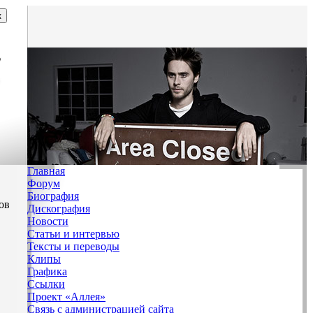
Главная
Форум
Биография
ов
Дискография
Новости
Статьи и интервью
Тексты и переводы
Клипы
Графика
Ссылки
Проект «Аллея»
Связь с администрацией сайта