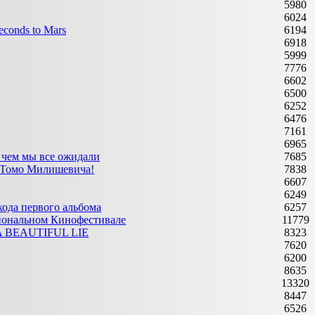
5980
6024
conds to Mars
6194
6918
5999
7776
6602
6500
6252
6476
7161
6965
 чем мы все ожидали
7685
s Томо Милишевича!
7838
6607
6249
хода первого альбома
6257
циональном Кинофестивале
11779
s A BEAUTIFUL LIE
8323
7620
6200
8635
13320
8447
6526