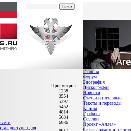
Главная
Форум
Биография
Просмотров
Дискография
1238
Новости
3554
Статьи и интервью
5397
Тексты и переводы
5452
Клипы
4814
Графика
5684
Ссылки
 сети
6936
Проект «Аллея»
тал доступен для
Связь с администрацие
8017