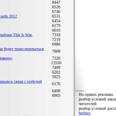
8447
6526
6746
ards 2012
6531
6454
6179
6010
ьбома This Is War.
7318
7219
6986
War будет транслироваться
7808
ремени»
7326
13550
7499
6202
5925
икам в связи с победой
6176
6498
На правах рекламы
6905
разбор условий заказ
читателей
разбор условий дост
herbies