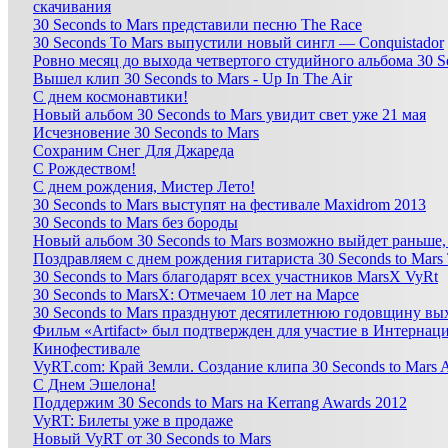
скачивания
30 Seconds to Mars представили песню The Race
30 Seconds To Mars выпустили новый сингл — Conquistador
Ровно месяц до выхода четвертого студийного альбома 30 Se
Вышел клип 30 Seconds to Mars - Up In The Air
С днем космонавтики!
Новый альбом 30 Seconds to Mars увидит свет уже 21 мая
Иcчезновение 30 Seconds to Mars
Сохраним Снег Для Джареда
С Рождеством!
С днем рождения, Мистер Лето!
30 Seconds to Mars выступят на фестивале Maxidrom 2013
30 Seconds to Mars без бороды
Новый альбом 30 Seconds to Mars возможно выйдет раньше,
Поздравляем с днем рождения гитариста 30 Seconds to Mar
30 Seconds to Mars благодарят всех участников MarsX VyRt
30 Seconds to MarsX: Отмечаем 10 лет на Марсе
30 Seconds to Mars празднуют десятилетнюю годовщину вы
Фильм «Artifact» был подтвержден для участие в Интерна
Кинофестивале
VyRT.com: Край Земли. Создание клипа 30 Seconds to Mar
С Днем Эшелона!
Поддержим 30 Seconds to Mars на Kerrang Awards 2012
VyRT: Билеты уже в продаже
Новый VyRT от 30 Seconds to Mars