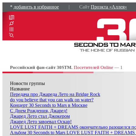
*
добавить в избранное
| Сайт
Проэкта «Аллея»
Российский фан-сайт 30STM.
Посетителей Online
— 1
Новости группы
Название
Передача про Джареда Лето на Bridge Rock
do you believe that you can walk on water?
Концерт 30 Seconds to Mars в Москве
C Днем Рождения, Джаред!
Джаред Лето стал Джокером
Джаред Лето завоевал Оскар!
LOVE LUST FAITH + DREAMS окончательно разошелся по
Альбом 30 Seconds to Mars LOVE LUST FAITH + DREAMS с