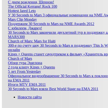
С днем рождения, Шеннон!
The Official Kerrang! Rock 100
Hottest Jared Leto
У 30 Seconds to Mars 3 официальные номинации на NME Aw
Mars Clip Monday
Поддержим 30 Seconds to Mars на NME Awards 2012
С юбилеем, Джаред!
30 Seconds to Mars закончили двухлетний тур в поддержку ал
MARS300
Church of Mars: Mars for Haiti
300-е по счету шоу 30 Seconds to Mars в поддержку This Is 
онлайн
Kings + Queens станет саундтреком к фильму «Хранитель в
Church of Mars
Обзор тура Эшелона
2 года клипу Kings + Queens
5 лет From Yesterday
Официальное видеообращение 30 Seconds to Mars к поклонн
на EMA 2011
Итоги MTV EMA 2011
30 Seconds to Mars взяли Best World Stage на EMA 2011
Новости сайта