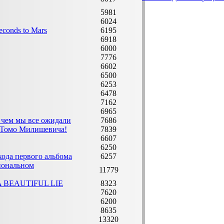
5981
6024
conds to Mars
6195
6918
6000
7776
6602
6500
6253
6478
7162
6965
 чем мы все ожидали
7686
s Томо Милишевича!
7839
6607
6250
хода первого альбома
6257
циональном
11779
s A BEAUTIFUL LIE
8323
7620
6200
8635
13320