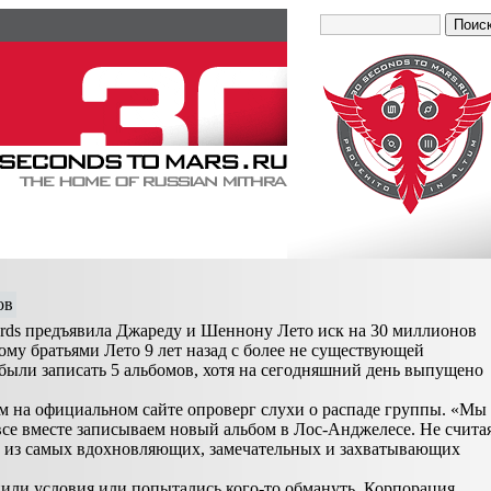
ов
rds предъявила Джареду и Шеннону Лето иск на 30 миллионов
ому братьями Лето 9 лет назад с более не существующей
 были записать 5 альбомов, хотя на сегодняшний день выпущено
м на официальном сайте опроверг слухи о распаде группы. «Мы
все вместе записываем новый альбом в Лос-Анджелесе. Не счита
дин из самых вдохновляющих, замечательных и захватывающих
лнили условия или попытались кого-то обмануть. Корпорация