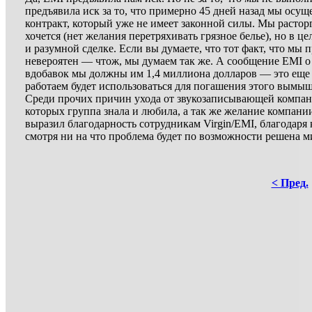
предъявила иск за то, что примерно 45 дней назад мы осу
контракт, который уже не имеет законной силы. Мы расторг
хочется (нет желания перетряхивать грязное белье), но в ц
и разумной сделке. Если вы думаете, что тот факт, что мы
невероятен — чтож, мы думаем так же. А сообщение EMI о 
вдобавок мы должны им 1,4 миллиона долларов — это еще 
работаем будет использоваться для погашения этого вымышл
Среди прочих причин ухода от звукозаписывающей компан
которых группа знала и любила, а так же желание компани
выразил благодарность сотрудникам Virgin/EMI, благодаря 
смотря ни на что проблема будет по возможности решена 
< Пред.