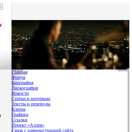
Главная
Форум
Биография
Дискография
Новости
Статьи и интервью
Тексты и переводы
Клипы
Графика
я
Ссылки
Проект «Аллея»
Связь с администрацией сайта