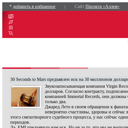
*
добавить в избранное
| Сайт
Проэкта «Аллея»
30 Seconds to Mars предъявлен иск на 30 миллионов доллар
Звукозаписывающая компания Virgin Reco
долларов. Согласно контракту, подписанн
компанией Immortal Records, они должны
только два.
Джаред Лето в своем обращении к фаната
невероятно счастливы, здоровы и сейчас 
этого смехотворного судебного процесса, у нас сейчас о
периодов.
Да, EMI предъявила нам иск. Но не за то, что мы не выпо